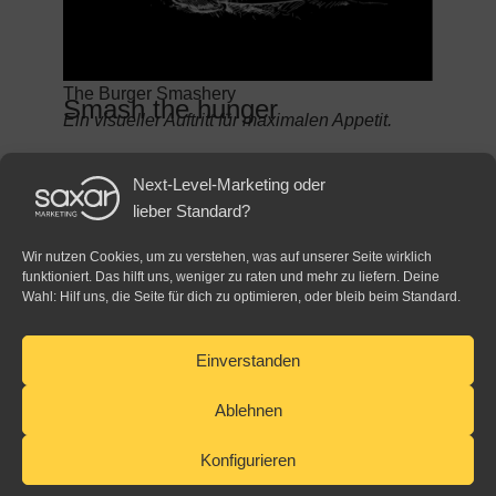
The Burger Smashery
Smash the hunger
Ein visueller Auftritt für maximalen Appetit.
Next-Level-Marketing oder
lieber Standard?
Wir nutzen Cookies, um zu verstehen, was auf unserer Seite wirklich
funktioniert. Das hilft uns, weniger zu raten und mehr zu liefern. Deine
Wahl: Hilf uns, die Seite für dich zu optimieren, oder bleib beim Standard.
Einverstanden
Datenschutz
Ablehnen
Impressum
Cookie-Richtlinie
Konfigurieren